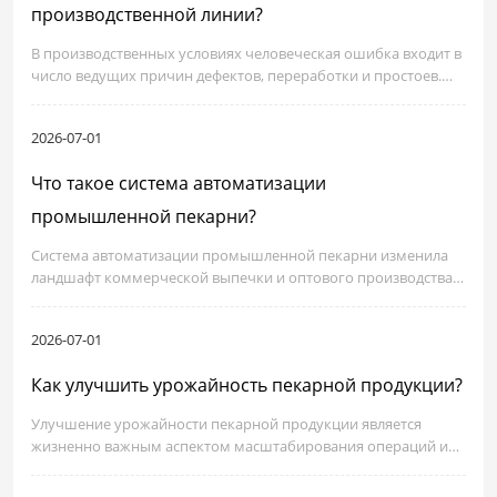
производственной линии?
В производственных условиях человеческая ошибка входит в
число ведущих причин дефектов, переработки и простоев.
Исследование отрасли в 2024 году показало, что до 72
процентов проблем с качеством возникают на ручных
2026-07-01
рабочих станциях на производственном этаже.
Что такое система автоматизации
промышленной пекарни?
Система автоматизации промышленной пекарни изменила
ландшафт коммерческой выпечки и оптового производства.
Современные пекарни сталкиваются с растущим спросом,
плотными окнами доставки и давлением на поддержание
2026-07-01
последовательного качества во всех линиях продукции.
Как улучшить урожайность пекарной продукции?
Улучшение урожайности пекарной продукции является
жизненно важным аспектом масштабирования операций и
поддержания прибыльности в современной конкурентной
среде производства пищевых продуктов. Умные стратегии