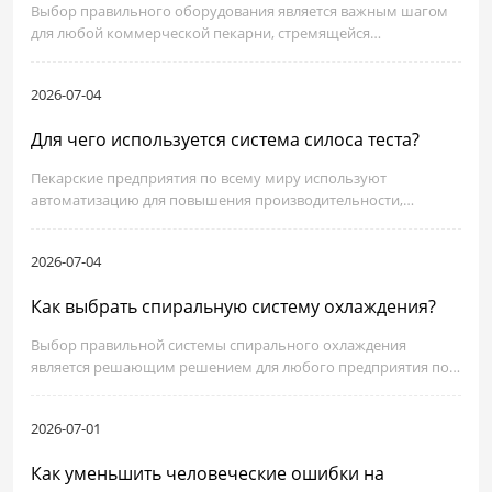
Выбор правильного оборудования является важным шагом
для любой коммерческой пекарни, стремящейся
масштабировать производство без ущерба для качества.
Туннельная печь для пекарных операций представляет собой
2026-07-04
значительные инвестиции, которые непосредственно влияют
на пропускную способность, потребление энергии,
Для чего используется система силоса теста?
консистенцию продукта и безопасность эксплуатации.
Пекарские предприятия по всему миру используют
автоматизацию для повышения производительности,
сокращения отходов и поддержания последовательного
качества продукции. Одним из ключевых инноваций,
2026-07-04
изменяющих масштабное производство, является система
тестового силоса.
Как выбрать спиральную систему охлаждения?
Выбор правильной системы спирального охлаждения
является решающим решением для любого предприятия по
производству пищевых продуктов, стремящегося улучшить
пропускную способность, качество продукции и
2026-07-01
эксплуатационную эффективность. Охлаждение играет
ключевую роль в текстуре, сроке хранения и безопасности
Как уменьшить человеческие ошибки на
пищевых продуктов.