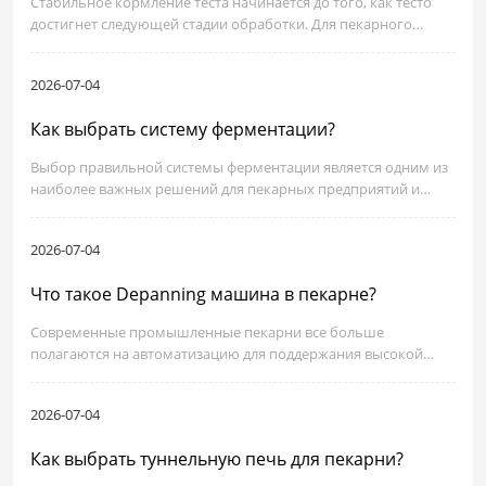
Стабильное кормление теста начинается до того, как тесто
достигнет следующей стадии обработки. Для пекарного
производства неравномерное кормление может привести к
изменению веса, нестабильному формированию, плохой
2026-07-04
текстуре и ненужным простоям.
Как выбрать систему ферментации?
Выбор правильной системы ферментации является одним из
наиболее важных решений для пекарных предприятий и
пищевых процессоров промышленного масштаба.
Эффективный раствор ферментации может улучшить
2026-07-04
качество продукции, снизить затраты на труд и увеличить
пропускную способность.
Что такое Depanning машина в пекарне?
Современные промышленные пекарни все больше
полагаются на автоматизацию для поддержания высокой
пропускной способности, снижения затрат на рабочую силу и
улучшения последовательности продукции. Одним из
2026-07-04
основных элементов оборудования в этой трансформации
является депанинговая машина в пекарне, решение, которое
Как выбрать туннельную печь для пекарни?
перешло от ручного труда к высокоэффективным
автоматическим системам.