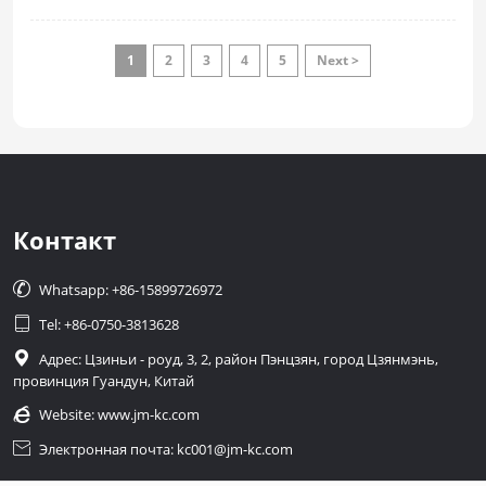
результатом нескольких взаимосвязанных процессов,
работающих в балансе, от подготовки теста до
окончательной упаковки. Когда какая-либо стадия не
1
2
3
4
5
Next >
соответствует ритму линии, общий выход снижается, даже
если отдельные машины способны к более высокой
производительности.
Контакт

Whatsapp: +86-15899726972

Tel: +86-0750-3813628

Адрес: Цзиньи - роуд, 3, 2, район Пэнцзян, город Цзянмэнь,
провинция Гуандун, Китай

Website:
www.jm-kc.com

Электронная почта: kc001@jm-kc.com