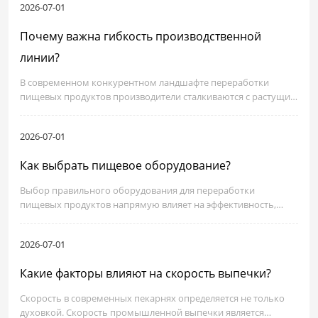
2026-07-01
урожайности не только уменьшают отходы, но и приводят к
повышению производства продовольствия и оптимизации
Почему важна гибкость производственной
эффективности производства.
линии?
В современном конкурентном ландшафте переработки
пищевых продуктов производители сталкиваются с растущим
давлением, чтобы сбалансировать эффективность с
адаптируемостью. Прогнозируется, что только пекарная
2026-07-01
промышленность вырастет с совокупными годовыми
темпами роста в размере 3,8 процента до 2030 года,
Как выбрать пищевое оборудование?
обусловленными спросом на разнообразные пекарные
изделия и специальные изделия.
Выбор правильного оборудования для переработки
пищевых продуктов напрямую влияет на эффективность,
качество продукции и долгосрочную прибыльность в
производстве пищевых продуктов. Для профессионалов по
2026-07-01
закупкам, смотрящих на промышленное пищевое
оборудование, понимание ключевых факторов выбора и
Какие факторы влияют на скорость выпечки?
приведение их в соответствие с целями производства имеет
важное значение.
Скорость в современных пекарнях определяется не только
духовкой. Скорость промышленной выпечки является