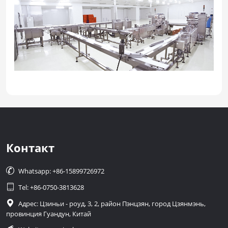
Контакт

Whatsapp: +86-15899726972

Tel: +86-0750-3813628

Адрес: Цзиньи - роуд, 3, 2, район Пэнцзян, город Цзянмэнь,
провинция Гуандун, Китай