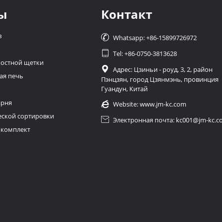
ы
Контакт
в

Whatsapp: +86-15899726972

Tel: +86-0750-3813628
остной щетки

Адрес: Цзиньи - роуд, 3, 2, район
ая печь
Пэнцзян, город Цзянмэнь, провинция
Гуандун, Китай
ирня

Website:
www.jm-kc.com
еской сортировки

Электронная почта: kc001@jm-kc.
 комплект