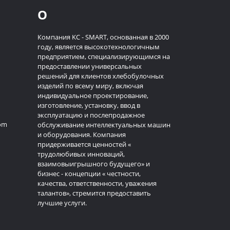
О
Компания KC - SMART, основанная в 2000
году, является высокотехнологичным
предприятием, специализирующимся на
предоставлении универсальных
решений для клиентов хлебобулочных
изделий по всему миру, включая
индивидуальное проектирование,
изготовление, установку, ввод в
эксплуатацию и послепродажное
com
обслуживание интеллектуальных машин
и оборудования. Компания
придерживается ценностей «
трудолюбивых инноваций,
взаимовыигрышного будущего» и
бизнес - концепции « честности,
качества, ответственности, уважения
талантов», стремится предоставить
лучшие услуги.