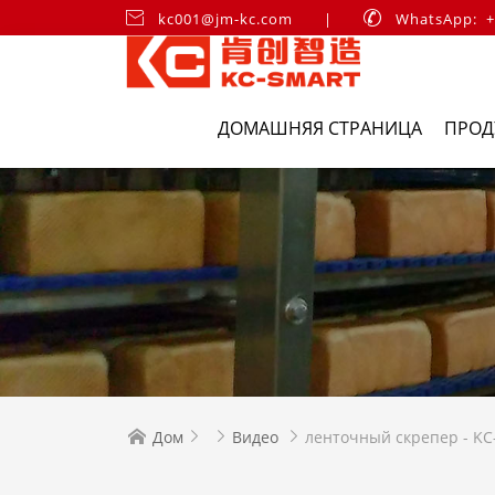

kc001@jm-kc.com
|

WhatsApp: +
ДОМАШНЯЯ СТРАНИЦА
ПРОД
Дом
Видео
ленточный скрепер - K



