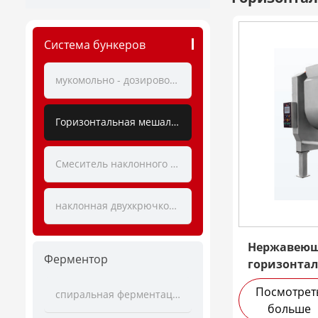
Система бункеров
мукомольно - дозировочная станция
Горизонтальная мешалка
Смеситель наклонного теста
наклонная двухкрючковая мешалка
Нержавеюща
Ферментор
горизонтал
смеситель
Посмотрет
спиральная ферментационная колонна
больше