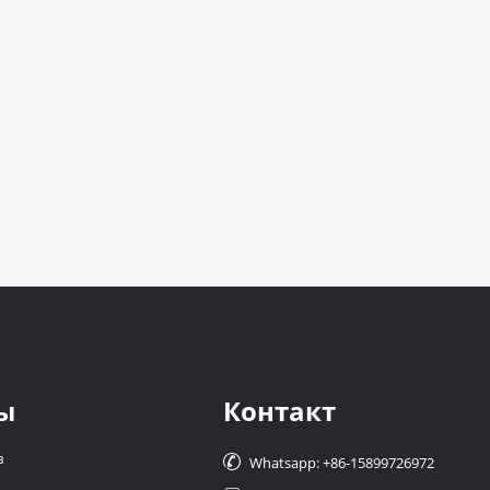
ы
Контакт
в

Whatsapp: +86-15899726972