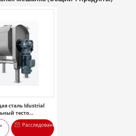
я сталь Idustrial
ьный тесто
ь
Расследование
