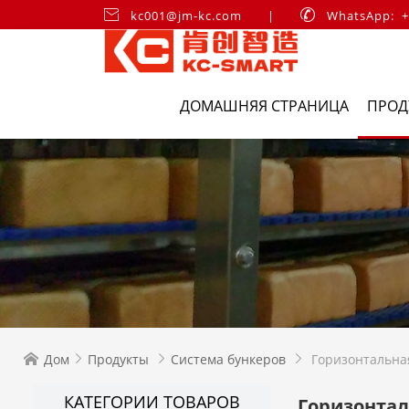

kc001@jm-kc.com
|

WhatsApp: +
ДОМАШНЯЯ СТРАНИЦА
ПРОД
Дом
Продукты
Система бункеров
Горизонтальна




КАТЕГОРИИ ТОВАРОВ
Горизонта