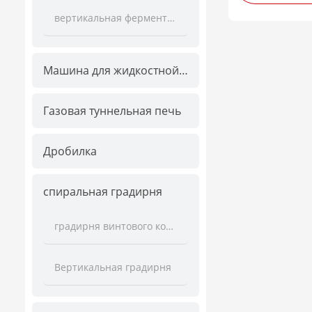
вертикальная ферментационная башня
Машина для жидкостной щетки
Газовая туннельная печь
Дробилка
спиральная градирня
градирня винтового конвейера
Вертикальная градирня